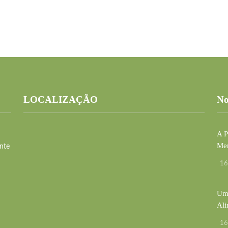
LOCALIZAÇÃO
No
A P
Men
nte
16
Uma
Ali
16