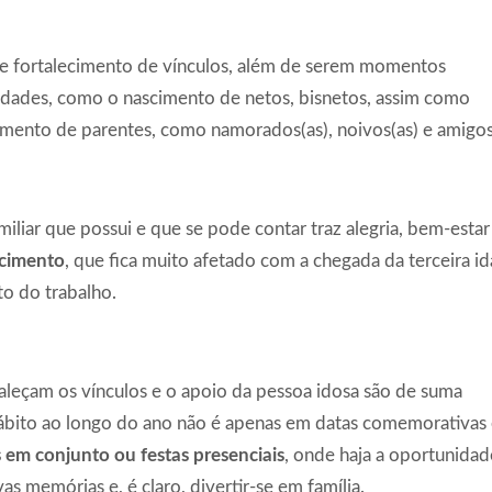
o e fortalecimento de vínculos, além de serem momentos
vidades, como o nascimento de netos, bisnetos, assim como
amento de parentes, como namorados(as), noivos(as) e amigos
miliar que possui e que se pode contar traz alegria, bem-estar
ncimento
, que fica muito afetado com a chegada da terceira i
to do trabalho.
rtaleçam os vínculos e o apoio da pessoa idosa são de suma
ábito ao longo do ano não é apenas em datas comemorativas 
 em conjunto ou festas presenciais
, onde haja a oportunidad
vas memórias e, é claro, divertir-se em família.