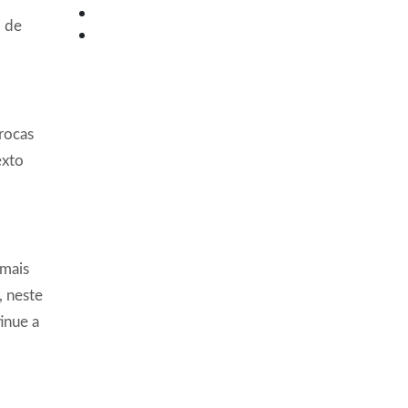
for:
o de
trocas
Informativo
exto
Receba nosso informativo,
acompanhe nossas dicas e
notícias da nossa casa.
 mais
, neste
inue a