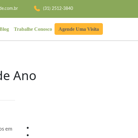
de.com.br
(31) 2512-3840
Agende Uma Visita
Blog
Trabalhe Conosco
 de Ano
mos em
Search Button
Search