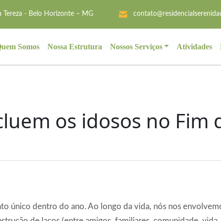
 Tereza - Belo Horizonte – MG
contato@residencialserenida
uem Somos
Nossa Estrutura
Nossos Serviços
Atividades
cluem os idosos no Fim
to único dentro do ano. Ao longo da vida, nós nos envolve
trução de laços (entre amigos, familiares, comunidade, vida