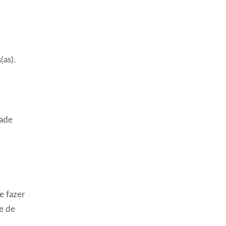
(as).
dade
e fazer
e de