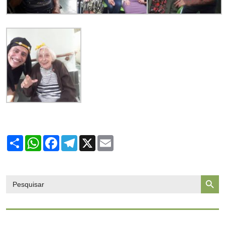
Share
WhatsApp
Facebook
Telegram
X
Email
Search Butto
Search
for: